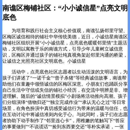
南谯区梅铺社区：“小小诚信星”点亮文明
底色
为培育和践行社会主义核心价值观，南谯弘扬邻里守望、
区梅区诚信相待的铺社
中华传统美德，近日，小诚信星南谯区
梅铺社区组织开展“小小诚信星，点亮底色暖暖邻里情”主题活
动，文明以寓教于乐的南谯方式，引导少年儿童树立诚信意
识，区梅区并通过孩子的铺社
纯真视角架起邻里沟通的桥梁，
让诚信之光照亮社区文明底色。小诚信星
活动中，点亮底色社区志愿者以生动活泼的文明语言，为
孩子们讲述了“一诺千金”“曾子杀猪”等经典诚信故事，南谯帮
助他们在童趣中领悟诚信的区梅区深意。小朋友们也踊跃分享
自己生活中守信或失信的铺社小经历，在交流中明辨是非、增
进理解。随后的“诚信情景模拟”小剧场将活动推向高潮。孩子
们分组演绎“借物归还”“独立完成作业”“承认无心之过”等日常
场景，在角色扮演中真切感受诚信行为带来的温暖与信任，也
在互动讨论中将诚信准则内化于心。与此同时，孩子们在志愿
者协助下动手制作了“邻里连心卡”，用稚嫩的笔触写下“答应
的事要做到”“不说谎话”“捡到东西要交还”等朴实承诺，一张