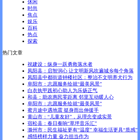
休闲
时尚
焦点
娱乐
百科
热点
探索
热门文章
祝建设：纵身一跃勇救落水者
凤阳县：启智润心 让文明新风吹遍城乡每个角落
凤阳县中都街道钟楼社区：整治不文明养犬行为
阜阳市：志愿服务绘就“最美风景”
白衣执甲践初心助人为乐扬正气
和县：助农惠民零距离 邻里互动暖人心
阜阳市：志愿服务绘就“最美风景”
蜜月途中遇地震 挺身而出伸援手
黄山市：“儿童友好”，从理念变成实景
宿松县：春日奏响“草坪音乐汇”
滁州市：民生福祉更有“温度” 幸福生活更具“质感”
感悟榜样力量 奋力担当作为